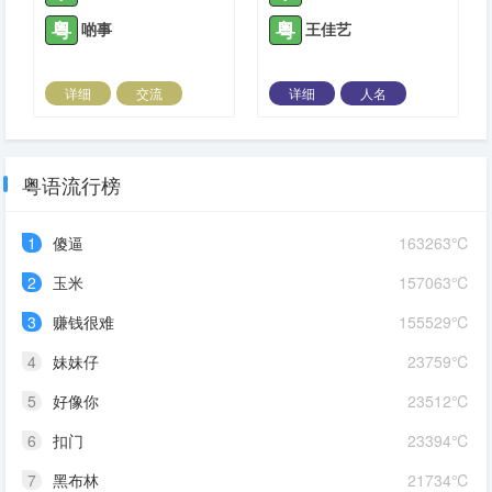
粤
粤
啲事
王佳艺
详细
交流
详细
人名
2021-07-15 |
1425 ℃
2021-07-15 |
1425 ℃
粤语流行榜
1
傻逼
163263℃
2
玉米
157063℃
3
赚钱很难
155529℃
4
妹妹仔
23759℃
5
好像你
23512℃
6
扣门
23394℃
7
黑布林
21734℃