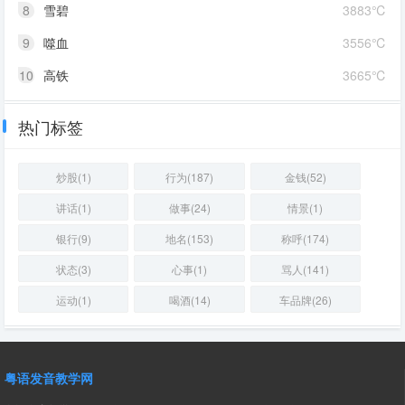
8
雪碧
3883℃
9
噬血
3556℃
10
高铁
3665℃
热门标签
炒股(1)
行为(187)
金钱(52)
讲话(1)
做事(24)
情景(1)
银行(9)
地名(153)
称呼(174)
状态(3)
心事(1)
骂人(141)
运动(1)
喝酒(14)
车品牌(26)
粤语发音教学网