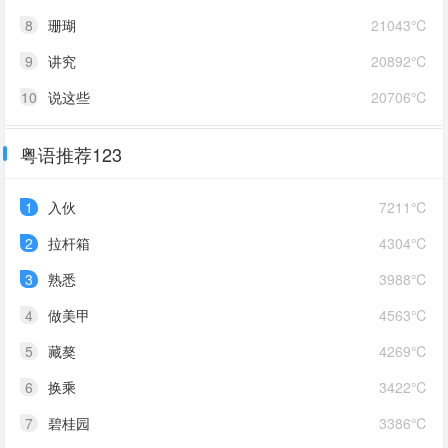
8
珊瑚
21043℃
9
讲究
20892℃
10
说这些
20706℃
粤语推荐123
1
入伙
7211℃
2
拉杆箱
4304℃
3
熟悉
3988℃
4
做美甲
4563℃
5
藏獒
4269℃
6
换乘
3422℃
7
碧桂园
3386℃