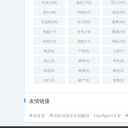
生活(156)
地名(153)
骂人(141)
表白(48)
问候(47)
成语(42)
车品牌(26)
生日(25)
做事(24)
歌曲(17)
生气(14)
喝酒(14)
动作(12)
朋友(11)
帮助(10)
电话(8)
下雨(8)
上学(7)
伤心(5)
感情(4)
夸奖(4)
状态(3)
电视(3)
睡觉(3)
出行(3)
破产(3)
真相(3)
友情链接
粤语发音
粤语歌词谐音在线翻译
UserAgent大全