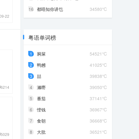
16
都唔知你讲乜
34580℃
09-22
粤语单词榜
1
屙屎
54521℃
2
鸭乸
41025℃
3
喆
39838℃
4
濑嘢
39050℃
6214
5
番茄
37141℃
6
悭钱
36967℃
7
食朝
36668℃
8
大肶
36521℃
5029