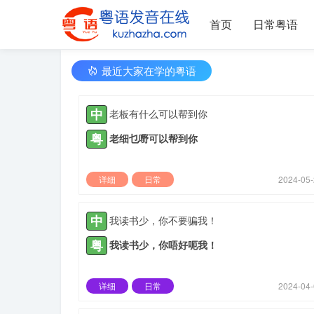
首页
日常粤语
最近大家在学的粤语
中
老板有什么可以帮到你
粤
老细乜嘢可以帮到你
详细
日常
2024-05
中
我读书少，你不要骗我！
粤
我读书少，你唔好呃我！
详细
日常
2024-04