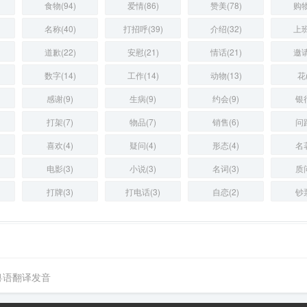
食物(94)
爱情(86)
赞美(78)
购物
名称(40)
打招呼(39)
介绍(32)
上班
道歉(22)
安慰(21)
情话(21)
邀请
数字(14)
工作(14)
动物(13)
花(
感谢(9)
生病(9)
约会(9)
银行
打架(7)
物品(7)
销售(6)
问路
喜欢(4)
疑问(4)
形态(4)
名著
电影(3)
小说(3)
名词(3)
质问
打牌(3)
打电话(3)
自恋(2)
钞票
粤语翻译发音