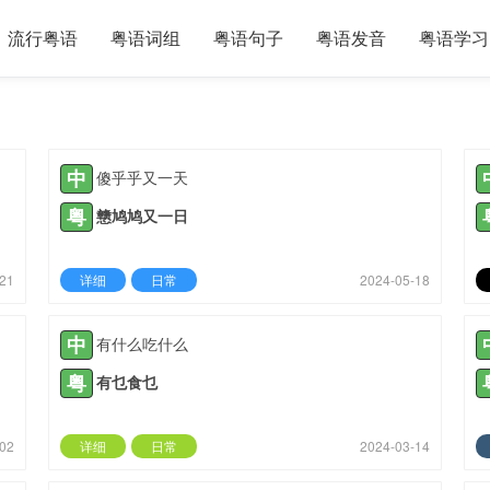
流行粤语
粤语词组
粤语句子
粤语发音
粤语学习
中
傻乎乎又一天
粤
戆鸠鸠又一日
-21
详细
日常
2024-05-18
中
有什么吃什么
粤
有乜食乜
-02
详细
日常
2024-03-14