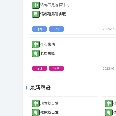
中
话都不是这样讲的
粤
话都唔系咁讲嘅
详细
日常
2023-11
中
什么来的
粤
乜嘢嚟嘅
详细
询问
2023-05
最新粤语
中
中
现在就出发
粤
粤
依家就出发