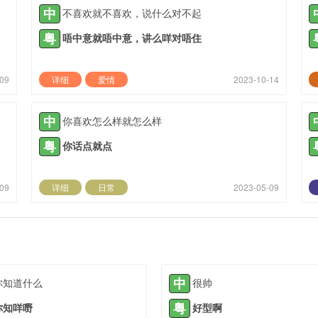
中
不喜欢就不喜欢，说什么对不起
粤
唔中意就唔中意，讲么咩对唔住
-09
详细
爱情
2023-10-14
中
你喜欢怎么样就怎么样
粤
你话点就点
-09
详细
日常
2023-05-09
中
你知道什么
很帅
粤
你知咩嘢
好型啊