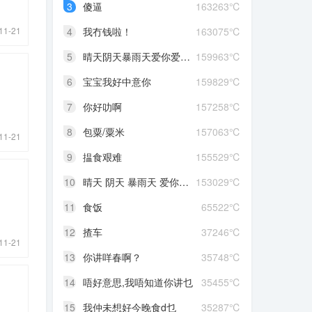
3
傻逼
163263℃
11-21
4
我冇钱啦！
163075℃
5
晴天阴天暴雨天爱你爱到发晒颠红茶绿茶菊花茶爱你爱到蒙查查
159963℃
6
宝宝我好中意你
159829℃
7
你好叻啊
157258℃
8
包粟/粟米
157063℃
11-21
9
揾食艰难
155529℃
10
晴天 阴天 暴雨天 爱你爱到发晒颠
153029℃
11
食饭
65522℃
12
揸车
37246℃
11-21
13
你讲咩春啊？
35748℃
14
唔好意思,我唔知道你讲乜
35455℃
15
我仲未想好今晚食d乜
35287℃