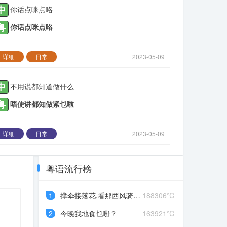
中
你话点咪点咯
粤
你话点咪点咯
详细
日常
2023-05-09
中
不用说都知道做什么
粤
唔使讲都知做紧乜啦
详细
日常
2023-05-09
粤语流行榜
1
撑伞接落花,看那西风骑瘦马
188306℃
2
今晚我地食乜嘢？
163921℃