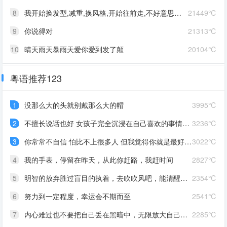
8
我开始换发型,减重,换风格,开始往前走,不好意思啊这一次,我一定要赢
21449℃
9
你说得对
21313℃
10
晴天雨天暴雨天爱你爱到发了颠
20104℃
粤语推荐123
1
没那么大的头就别戴那么大的帽
3995℃
2
不擅长说话也好 女孩子完全沉浸在自己喜欢的事情里 最可爱了 剩下的我会圆场
3236℃
3
你常常不自信 怕比不上很多人 但我觉得你就是最好的 怎么都好 我想告诉你 我对你的爱是兜底 是连你自己都不喜欢自己的时候 还有我来爱你
3022℃
4
我的手表，停留在昨天，从此你赶路，我赶时间
2827℃
5
明智的放弃胜过盲目的执着，去吹吹风吧，能清醒的话感冒也没关系。
2354℃
6
努力到一定程度，幸运会不期而至
2541℃
7
内心难过也不要把自己丢在黑暗中，无限放大自己的情绪。按时睡觉，好好吃饭，洗个热乎的澡，喝甜甜的奶茶。看看长河落日，花朵树木，驱逐丧气再努力奔跑，生活到处是发光的星星。
2285℃