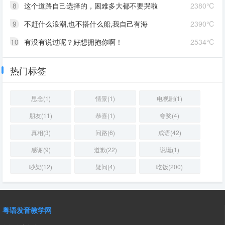
8
这个道路自己选择的，困难多大都不要哭啦
2380℃
9
不赶什么浪潮,也不搭什么船,我自己有海
2390℃
10
有没有说过呢？好想拥抱你啊！
2534℃
热门标签
思念(1)
情景(1)
电视剧(1)
朋友(11)
恭喜(1)
夸奖(4)
真相(3)
问路(6)
成语(42)
感谢(9)
道歉(22)
说谎(1)
吵架(12)
疑问(4)
吃饭(200)
粤语发音教学网