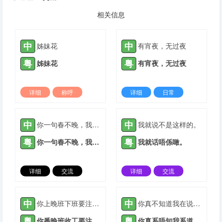
相关信息
中
中
姊妹花
有宵夜，无过夜
粤
粤
姊妹花
有宵夜，无过夜
详细
称呼
详细
日常
2021-05-12 |
1933 ℃
2022-03-09 |
1933 ℃
中
中
你一句春不晚，我就到了真江南
我就说不是这样的。
粤
粤
你一句春不晚，我就到了真江南
我就话唔係噉。
详细
交流
详细
交流
2022-03-09 |
1933 ℃
2021-04-28 |
1934 ℃
中
中
你上晚班下班要注意安全
你真不知道我在说什么啊
粤
粤
你番晚班收工要注意安全
你真系唔知我系道讲乜咩