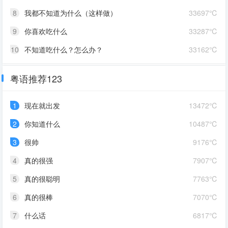
8
我都不知道为什么（这样做）
33697℃
9
你喜欢吃什么
33287℃
10
不知道吃什么？怎么办？
33162℃
粤语推荐123
1
现在就出发
13472℃
2
你知道什么
10487℃
3
很帅
9176℃
4
真的很强
7907℃
5
真的很聪明
7763℃
6
真的很棒
7070℃
7
什么话
6817℃