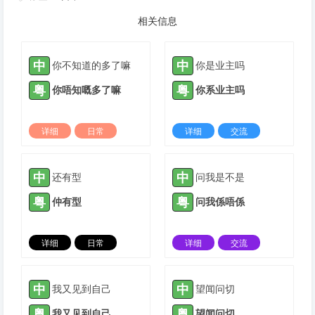
相关信息
中
中
你不知道的多了嘛
你是业主吗
粤
粤
你唔知嘅多了嘛
你系业主吗
详细
日常
详细
交流
2024-01-21 |
1305 ℃
2022-01-04 |
1306 ℃
中
中
还有型
问我是不是
粤
粤
仲有型
问我係唔係
详细
日常
详细
交流
2022-03-05 |
1306 ℃
2022-04-11 |
1306 ℃
中
中
我又见到自己
望闻问切
粤
粤
我又见到自己
望闻问切