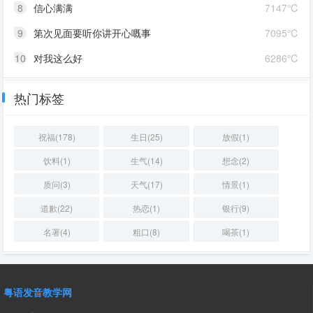
8
信心满满
7147℃
9
第次见面要听你讲开心嘅事
7095℃
10
对我这么好
6286℃
热门标签
祝福(178)
生日(25)
放假(1)
饮料(1)
生气(14)
想念(2)
质问(3)
天气(17)
情景(1)
道歉(22)
热恋(1)
银行(9)
名著(4)
粗口(8)
喝茶(1)
粤语发音教学网