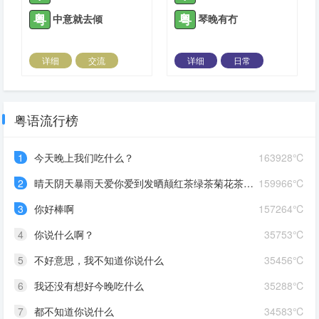
粤
粤
中意就去倾
琴晚有冇
详细
交流
详细
日常
2023-12-09 |
1306 ℃
2023-12-09 |
1306 ℃
粤语流行榜
1
今天晚上我们吃什么？
163928℃
2
晴天阴天暴雨天爱你爱到发晒颠红茶绿茶菊花茶爱你爱到蒙查查
159966℃
3
你好棒啊
157264℃
4
你说什么啊？
35753℃
5
不好意思，我不知道你说什么
35456℃
6
我还没有想好今晚吃什么
35288℃
7
都不知道你说什么
34583℃