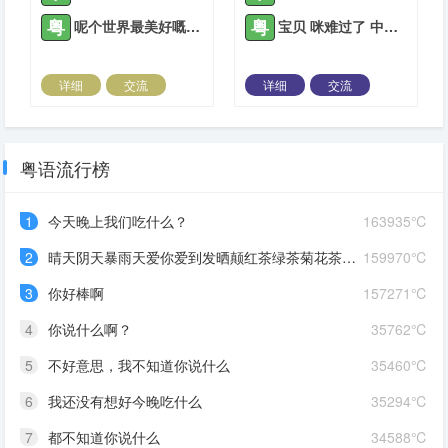
粤
粤
呢个世界最美好嘅实事物
宝贝 咪难过了 中意你嘅人会中意你很耐嘅
详细
交流
详细
交流
2021-09-23 |
1308 ℃
2021-11-29 |
1308 ℃
粤语流行榜
1
今天晚上我们吃什么？
163935℃
2
晴天阴天暴雨天爱你爱到发晒颠红茶绿茶菊花茶爱你爱到蒙查查
159970℃
3
你好棒啊
157271℃
4
你说什么啊？
35762℃
5
不好意思，我不知道你说什么
35460℃
6
我还没有想好今晚吃什么
35294℃
7
都不知道你说什么
34588℃