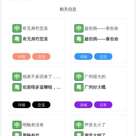
相关信息
中
中
有兄弟冇悲哀
趁佢病——拿佢命
粤
粤
有兄弟冇悲哀
趁佢病——拿佢命
详细
交流
详细
交流
2022-06-07 |
1307 ℃
2022-07-07 |
1307 ℃
中
中
他差不多回来了，我们快点动手做饭吧
广州很大的
粤
粤
佢差唔多返嚟啦，我哋快啲喐手煮饭啦
广州好大嘅
详细
交流
详细
日常
2022-07-07 |
1307 ℃
2023-11-26 |
1307 ℃
中
中
明晚有没有
声音太小了
粤
粤
琴晚有冇
声音太细了