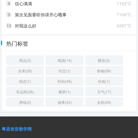
8
信心满满
7162℃
9
第次见面要听你讲开心嘅事
7106℃
10
对我这么好
6297℃
热门标签
商品(3)
喝酒(14)
睡觉(3)
水果(28)
约定(1)
购物(58)
热恋(1)
时间(49)
价格(1)
车品牌(26)
睡梦(1)
天气(17)
挣钱(2)
做事(24)
名称(40)
粤语发音教学网