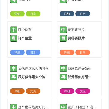
详细
日常
详细
日常
2023-12-09 |
1307 ℃
2024-02-24 |
1307 ℃
中
中
订个位置
要不要照片
粤
粤
订个位置
要唔要照片
详细
日常
详细
日常
2024-03-04 |
1307 ℃
2024-04-02 |
1307 ℃
中
中
我像你这么大的时候
我感觉你好陌生
粤
粤
我好似你咁大个阵
我觉得你好陌生
详细
交流
详细
交流
2021-05-16 |
1308 ℃
2021-05-16 |
1308 ℃
中
中
这个世界最美好的实事物
宝贝 别难过了 喜欢你的人会喜欢你很久的