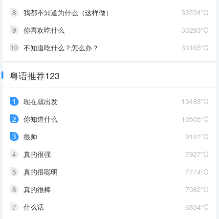
8
我都不知道为什么（这样做）
33704℃
9
你喜欢吃什么
33293℃
10
不知道吃什么？怎么办？
33165℃
粤语推荐123
1
现在就出发
13488℃
2
你知道什么
10505℃
3
很帅
9191℃
4
真的很强
7927℃
5
真的很聪明
7774℃
6
真的很棒
7082℃
7
什么话
6834℃