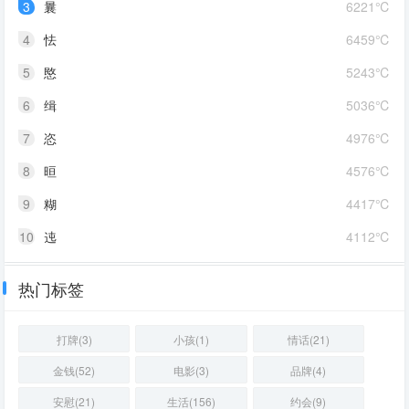
3
曩
6221℃
4
怯
6459℃
5
愍
5243℃
6
缉
5036℃
7
恣
4976℃
8
晅
4576℃
9
糊
4417℃
10
迍
4112℃
热门标签
打牌(3)
小孩(1)
情话(21)
金钱(52)
电影(3)
品牌(4)
安慰(21)
生活(156)
约会(9)