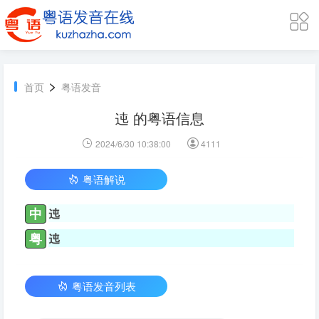
>
首页
粤语发音
迍 的粤语信息
2024/6/30 10:38:00
4111
粤语解说
中
迍
粤
迍
粤语发音列表