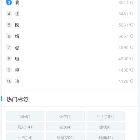
3
曩
6241℃
4
怯
6481℃
5
愍
5261℃
6
缉
5057℃
7
恣
4990℃
8
晅
4590℃
9
糊
4436℃
10
迍
4128℃
热门标签
审问(1)
怀孕(1)
行为(187)
骂人(141)
喜欢(4)
赚钱(6)
生气(14)
吃饭(200)
时间(49)