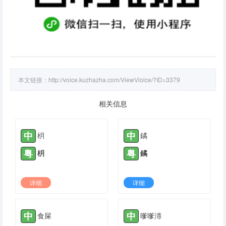
本文链接：
http://voice.kuzhazha.com/ViewVioice/?ID=3379
相关信息
中
中
枂
鐍
粤
粤
枂
鐍
详细
详细
2021-12-11 |
1778
2022-08-05 |
1778
中
中
食屎
嗲嗲渧