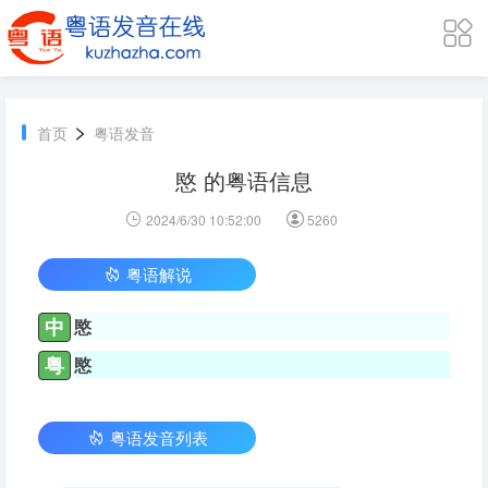
>
首页
粤语发音
愍 的粤语信息
2024/6/30 10:52:00
5260
粤语解说
中
愍
粤
愍
粤语发音列表