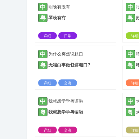
中
中
明晚有没有
粤
粤
琴晚有冇
详细
日常
详细
2023-12-09 |
1308 ℃
中
中
为什么突然说粗口
粤
粤
无端白事做乜讲粗口?
详细
交流
详细
2021-12-14 |
1309 ℃
中
中
我就想学学粤语啦
粤
粤
我就想学学粤语啦
详细
交流
详细
2022-01-27 |
1309 ℃