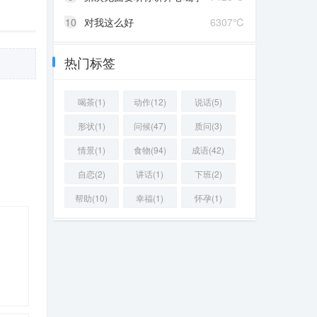
10
对我这么好
6307℃
热门标签
喝茶(1)
动作(12)
说话(5)
形状(1)
问候(47)
质问(3)
情景(1)
食物(94)
成语(42)
自恋(2)
讲话(1)
下班(2)
帮助(10)
幸福(1)
怀孕(1)
08 ℃