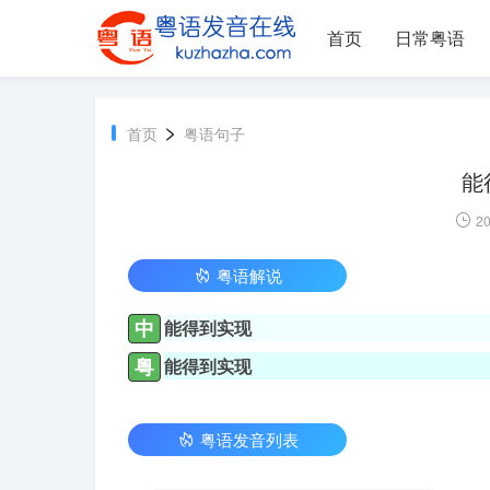
首页
日常粤语
>
首页
粤语句子
能
20
粤语解说
中
能得到实现
粤
能得到实现
粤语发音列表