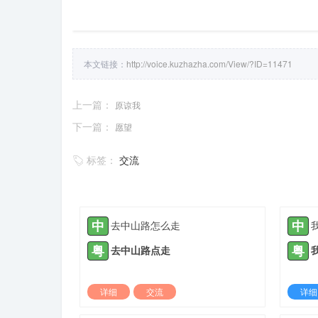
本文链接：
http://voice.kuzhazha.com/View/?ID=11471
上一篇：
原谅我
下一篇：
愿望
标签：
交流
中
中
去中山路怎么走
粤
粤
去中山路点走
详细
交流
详细
2022-04-11 |
1308 ℃