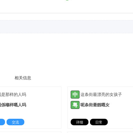
相关信息
中
我是那样的人吗
这条街最漂亮的女孩子
粤
我係嗰样嘅人吗
呢条街最靓嘅女
交流
详细
日常
2022-06-07 |
1308 ℃
2023-11-09 |
13