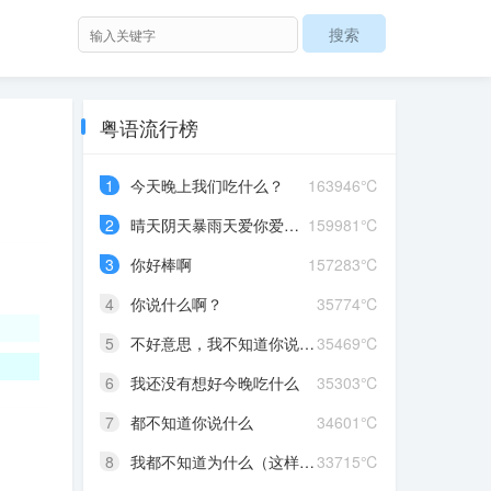
粤语流行榜
1
今天晚上我们吃什么？
163946℃
2
晴天阴天暴雨天爱你爱到发晒颠红茶绿茶菊花茶爱你爱到蒙查查
159981℃
3
你好棒啊
157283℃
4
你说什么啊？
35774℃
5
不好意思，我不知道你说什么
35469℃
6
我还没有想好今晚吃什么
35303℃
7
都不知道你说什么
34601℃
8
我都不知道为什么（这样做）
33715℃