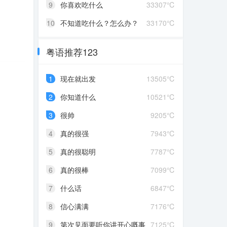
9
你喜欢吃什么
33307℃
10
不知道吃什么？怎么办？
33170℃
粤语推荐123
1
现在就出发
13505℃
2
你知道什么
10521℃
3
很帅
9205℃
4
真的很强
7943℃
5
真的很聪明
7787℃
6
真的很棒
7099℃
7
什么话
6847℃
8
信心满满
7176℃
9
第次见面要听你讲开心嘅事
7125℃