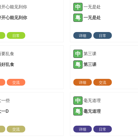
中
很开心能见到你
一无是处
粤
好开心能见到你
一无是处
日常
详细
日常
2024-03-04 |
1308 ℃
2024-04-22 |
13
中
唔要乱食
第三课
粤
唔好乱食
第三课
交流
详细
交流
2022-01-25 |
1309 ℃
2022-01-26 |
13
中
大一些
毫无道理
粤
大一D
毫无道理
交流
详细
日常
2022-01-27 |
1309 ℃
2022-02-23 |
13