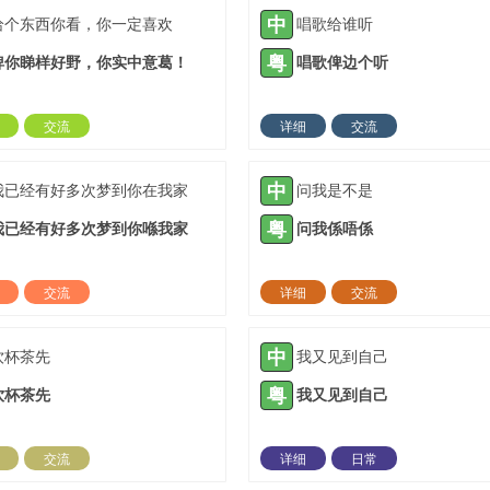
中
给个东西你看，你一定喜欢
唱歌给谁听
粤
俾你睇样好野，你实中意葛！
唱歌俾边个听
交流
详细
交流
2022-01-18 |
1306 ℃
2022-01-27 |
13
中
我已经有好多次梦到你在我家
问我是不是
粤
我已经有好多次梦到你喺我家
问我係唔係
交流
详细
交流
2022-03-28 |
1306 ℃
2022-04-11 |
13
中
饮杯茶先
我又见到自己
粤
饮杯茶先
我又见到自己
交流
详细
日常
2022-06-15 |
1306 ℃
2022-07-28 |
13