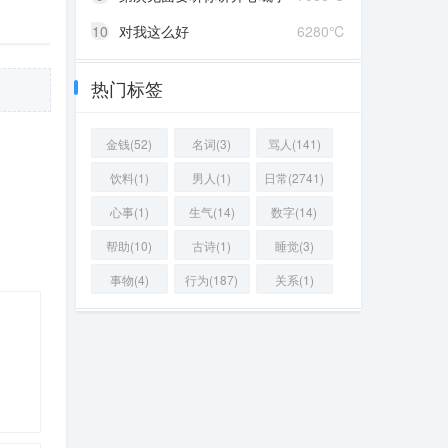
10
对我这么好
6280℃
热门标签
金钱(52)
名词(3)
骂人(141)
饮料(1)
男人(1)
日常(2741)
心事(1)
生气(14)
数字(14)
帮助(10)
古诗(1)
睡觉(3)
事物(4)
行为(187)
关系(1)
05 ℃