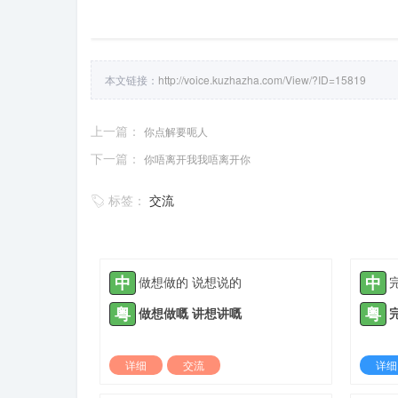
本文链接：
http://voice.kuzhazha.com/View/?ID=15819
上一篇：
你点解要呃人
下一篇：
你唔离开我我唔离开你
标签：
交流
中
中
做想做的 说想说的
粤
粤
做想做嘅 讲想讲嘅
详细
交流
详细
2022-03-10 |
1305 ℃