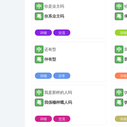
中
中
你是业主吗
粤
粤
你系业主吗
详细
交流
详细
2022-01-04 |
1306 ℃
中
中
还有型
粤
粤
仲有型
详细
日常
详细
2022-03-05 |
1306 ℃
中
中
我是那样的人吗
粤
粤
我係嗰样嘅人吗
详细
交流
详细
2022-06-07 |
1306 ℃