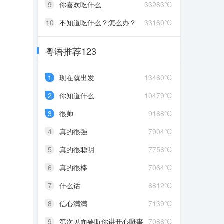
9
你喜欢吃什么
33283℃
10
不知道吃什么？怎么办？
33160℃
粤语推荐123
1
现在就出发
13460℃
2
你知道什么
10479℃
3
很帅
9168℃
4
真的很强
7904℃
5
真的很聪明
7756℃
6
真的很棒
7064℃
7
什么话
6812℃
8
信心满满
7139℃
9
第次见面要听你讲开心嘅事
7086℃