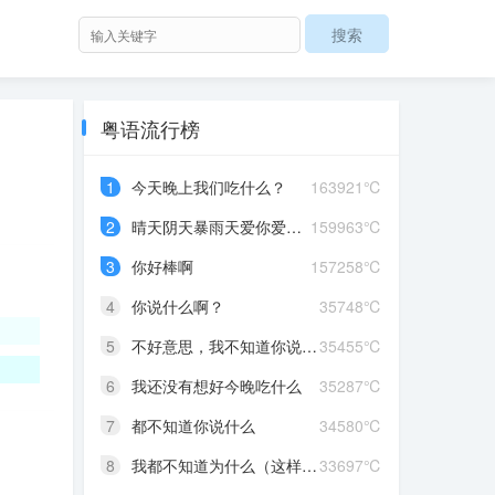
粤语流行榜
1
今天晚上我们吃什么？
163921℃
2
晴天阴天暴雨天爱你爱到发晒颠红茶绿茶菊花茶爱你爱到蒙查查
159963℃
3
你好棒啊
157258℃
4
你说什么啊？
35748℃
5
不好意思，我不知道你说什么
35455℃
6
我还没有想好今晚吃什么
35287℃
7
都不知道你说什么
34580℃
8
我都不知道为什么（这样做）
33697℃