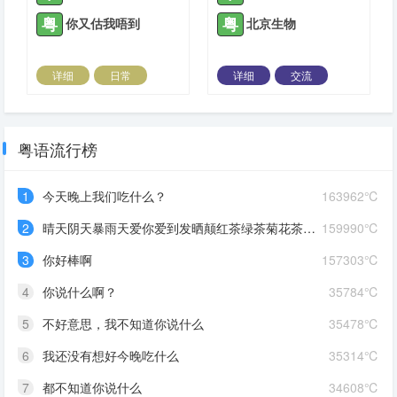
粤
粤
你又估我唔到
北京生物
详细
日常
详细
交流
2022-04-22 |
1311 ℃
2022-05-05 |
1311 ℃
粤语流行榜
1
今天晚上我们吃什么？
163962℃
2
晴天阴天暴雨天爱你爱到发晒颠红茶绿茶菊花茶爱你爱到蒙查查
159990℃
3
你好棒啊
157303℃
4
你说什么啊？
35784℃
5
不好意思，我不知道你说什么
35478℃
6
我还没有想好今晚吃什么
35314℃
7
都不知道你说什么
34608℃