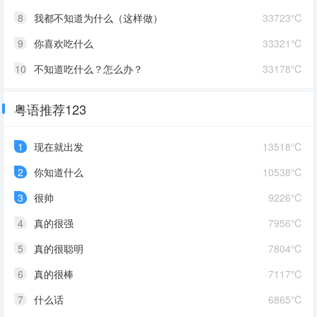
8
我都不知道为什么（这样做）
33723℃
9
你喜欢吃什么
33321℃
10
不知道吃什么？怎么办？
33178℃
粤语推荐123
1
现在就出发
13518℃
2
你知道什么
10538℃
3
很帅
9226℃
4
真的很强
7956℃
5
真的很聪明
7804℃
6
真的很棒
7117℃
7
什么话
6865℃