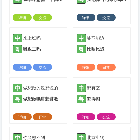
详细
交流
详细
交流
2022-03-20 |
1311 ℃
2022-03-28 |
1311 ℃
中
中
来上班吗
能不能追
粤
粤
嚟返工吗
比唔比追
详细
交流
详细
日常
2022-03-28 |
1311 ℃
2022-04-06 |
1311 ℃
中
中
做想做的说想说的
都有空
粤
粤
做想做嘅讲想讲嘅
都得闲
详细
日常
详细
交流
2022-04-06 |
1311 ℃
2022-04-11 |
1311 ℃
中
中
你又想不到
北京生物