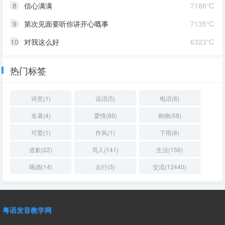
8
信心满满
7188℃
9
第次见面要听你讲开心嘅事
7135℃
10
对我这么好
6323℃
热门标签
诗意(1)
说话(5)
电话(8)
名著(4)
爱情(86)
购物(58)
可爱(1)
作风(1)
下雨(8)
道歉(22)
骂人(141)
生活(156)
喝酒(14)
出行(3)
交流(12440)
粤语发音教学网