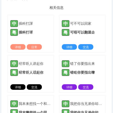
相关信息
中
中
插科打諢
可不可以回家
粤
粤
插科打诨
可唔可以翻屋企
详细
日常
详细
交流
2023-02-20 |
1310 ℃
2021-11-22 |
1311 ℃
中
中
经常听人讲起你
错了你要指出来
粤
粤
经常听人话起你
错咗你要指出嚟
详细
交流
详细
交流
2022-01-11 |
1311 ℃
2022-01-27 |
1311 ℃
中
中
我本来想找一个和你完全不一样的人，却发现我不知道什么时候变成了你
我把你当兄弟你却和我谈钱
粤
粤
我本嚟想揾一个同你完全唔一样嘅人，却发现我唔知道几时变成了你
我把你当兄弟你却和我谈钱