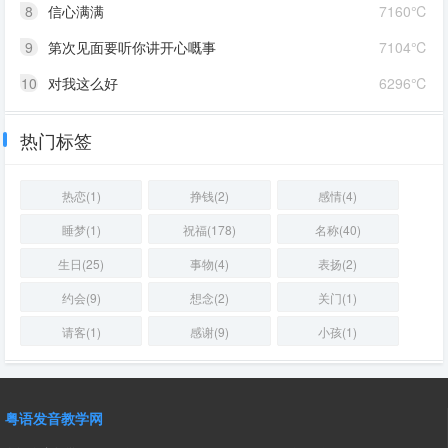
8
信心满满
7160℃
9
第次见面要听你讲开心嘅事
7104℃
10
对我这么好
6296℃
热门标签
热恋(1)
挣钱(2)
感情(4)
睡梦(1)
祝福(178)
名称(40)
生日(25)
事物(4)
表扬(2)
约会(9)
想念(2)
关门(1)
请客(1)
感谢(9)
小孩(1)
粤语发音教学网