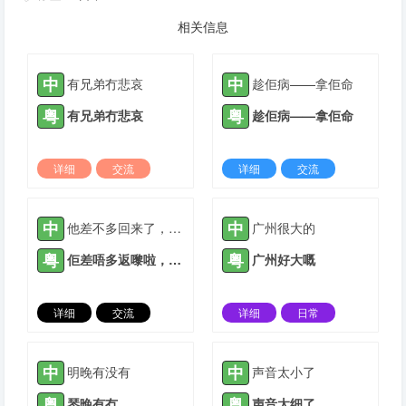
相关信息
中
中
有兄弟冇悲哀
趁佢病——拿佢命
粤
粤
有兄弟冇悲哀
趁佢病——拿佢命
详细
交流
详细
交流
2022-06-07 |
1307 ℃
2022-07-07 |
1307 ℃
中
中
他差不多回来了，我们快点动手做饭吧
广州很大的
粤
粤
佢差唔多返嚟啦，我哋快啲喐手煮饭啦
广州好大嘅
详细
交流
详细
日常
2022-07-07 |
1307 ℃
2023-11-26 |
1307 ℃
中
中
明晚有没有
声音太小了
粤
粤
琴晚有冇
声音太细了