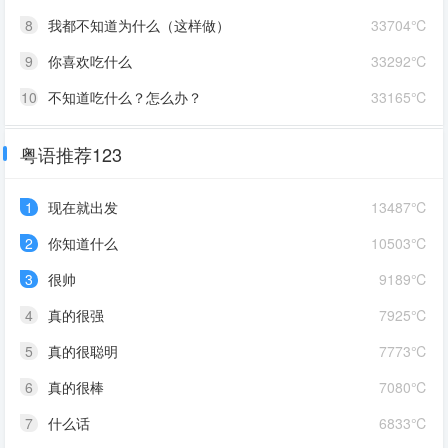
8
我都不知道为什么（这样做）
33704℃
9
你喜欢吃什么
33292℃
10
不知道吃什么？怎么办？
33165℃
粤语推荐123
1
现在就出发
13487℃
2
你知道什么
10503℃
3
很帅
9189℃
4
真的很强
7925℃
5
真的很聪明
7773℃
6
真的很棒
7080℃
7
什么话
6833℃