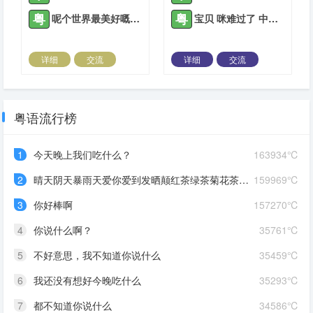
粤
粤
呢个世界最美好嘅实事物
宝贝 咪难过了 中意你嘅人会中意你很耐嘅
详细
交流
详细
交流
2021-09-23 |
1308 ℃
2021-11-29 |
1308 ℃
粤语流行榜
1
今天晚上我们吃什么？
163934℃
2
晴天阴天暴雨天爱你爱到发晒颠红茶绿茶菊花茶爱你爱到蒙查查
159969℃
3
你好棒啊
157270℃
4
你说什么啊？
35761℃
5
不好意思，我不知道你说什么
35459℃
6
我还没有想好今晚吃什么
35293℃
7
都不知道你说什么
34586℃