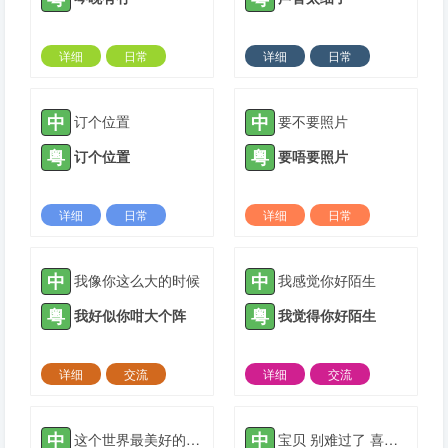
详细
日常
详细
日常
2023-12-09 |
1307 ℃
2024-02-24 |
1307 ℃
中
中
订个位置
要不要照片
粤
粤
订个位置
要唔要照片
详细
日常
详细
日常
2024-03-04 |
1307 ℃
2024-04-02 |
1307 ℃
中
中
我像你这么大的时候
我感觉你好陌生
粤
粤
我好似你咁大个阵
我觉得你好陌生
详细
交流
详细
交流
2021-05-16 |
1308 ℃
2021-05-16 |
1308 ℃
中
中
这个世界最美好的实事物
宝贝 别难过了 喜欢你的人会喜欢你很久的