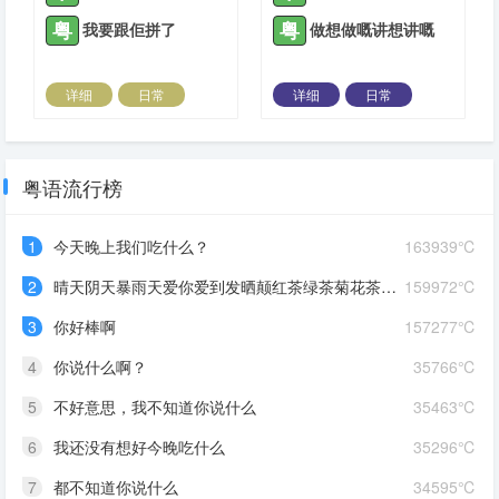
粤
粤
我要跟佢拼了
做想做嘅讲想讲嘅
详细
日常
详细
日常
2022-04-06 |
1308 ℃
2022-04-06 |
1308 ℃
粤语流行榜
1
今天晚上我们吃什么？
163939℃
2
晴天阴天暴雨天爱你爱到发晒颠红茶绿茶菊花茶爱你爱到蒙查查
159972℃
3
你好棒啊
157277℃
4
你说什么啊？
35766℃
5
不好意思，我不知道你说什么
35463℃
6
我还没有想好今晚吃什么
35296℃
7
都不知道你说什么
34595℃