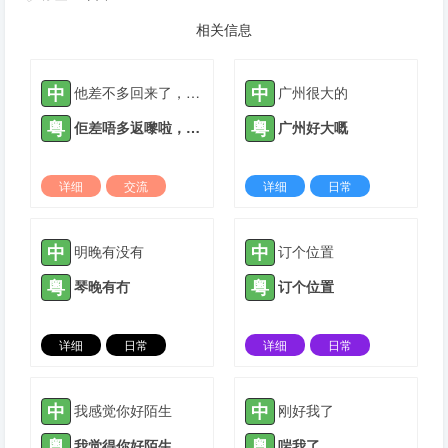
相关信息
中
中
他差不多回来了，我们快点动手做饭吧
广州很大的
粤
粤
佢差唔多返嚟啦，我哋快啲喐手煮饭啦
广州好大嘅
详细
交流
详细
日常
2022-07-07 |
1307 ℃
2023-11-26 |
1307 ℃
中
中
明晚有没有
订个位置
粤
粤
琴晚有冇
订个位置
详细
日常
详细
日常
2023-12-09 |
1307 ℃
2024-03-04 |
1307 ℃
中
中
我感觉你好陌生
刚好我了
粤
粤
我觉得你好陌生
啱我了