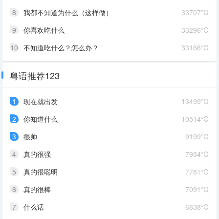
8
我都不知道为什么（这样做）
33707℃
9
你喜欢吃什么
33296℃
10
不知道吃什么？怎么办？
33166℃
粤语推荐123
1
现在就出发
13499℃
2
你知道什么
10514℃
3
很帅
9199℃
4
真的很强
7934℃
5
真的很聪明
7781℃
6
真的很棒
7091℃
7
什么话
6838℃