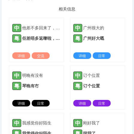
相关信息
中
中
他差不多回来了，我们快点动手做饭吧
广州很大的
粤
粤
佢差唔多返嚟啦，我哋快啲喐手煮饭啦
广州好大嘅
详细
交流
详细
日常
2022-07-07 |
1307 ℃
2023-11-26 |
1307 ℃
中
中
明晚有没有
订个位置
粤
粤
琴晚有冇
订个位置
详细
日常
详细
日常
2023-12-09 |
1307 ℃
2024-03-04 |
1307 ℃
中
中
我感觉你好陌生
刚好我了
粤
粤
我觉得你好陌生
啱我了