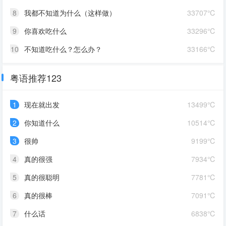
8
我都不知道为什么（这样做）
33707℃
9
你喜欢吃什么
33296℃
10
不知道吃什么？怎么办？
33166℃
粤语推荐123
1
现在就出发
13499℃
2
你知道什么
10514℃
3
很帅
9199℃
4
真的很强
7934℃
5
真的很聪明
7781℃
6
真的很棒
7091℃
7
什么话
6838℃