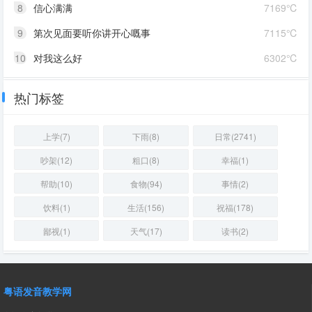
8
信心满满
7169℃
9
第次见面要听你讲开心嘅事
7115℃
10
对我这么好
6302℃
热门标签
上学(7)
下雨(8)
日常(2741)
吵架(12)
粗口(8)
幸福(1)
帮助(10)
食物(94)
事情(2)
饮料(1)
生活(156)
祝福(178)
鄙视(1)
天气(17)
读书(2)
粤语发音教学网