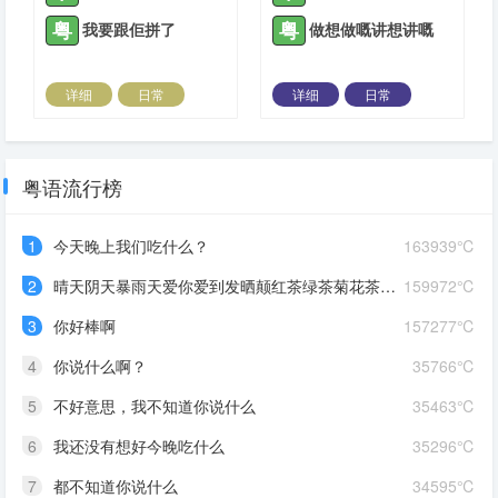
粤
粤
我要跟佢拼了
做想做嘅讲想讲嘅
详细
日常
详细
日常
2022-04-06 |
1308 ℃
2022-04-06 |
1308 ℃
粤语流行榜
1
今天晚上我们吃什么？
163939℃
2
晴天阴天暴雨天爱你爱到发晒颠红茶绿茶菊花茶爱你爱到蒙查查
159972℃
3
你好棒啊
157277℃
4
你说什么啊？
35766℃
5
不好意思，我不知道你说什么
35463℃
6
我还没有想好今晚吃什么
35296℃
7
都不知道你说什么
34595℃