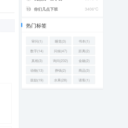
10
你们几点下班
3406℃
热门标签
审问(1)
睡觉(3)
书本(1)
数字(14)
问候(47)
距离(2)
真相(3)
询问(232)
金融(2)
动物(13)
挣钱(2)
商品(3)
鼓励(19)
水果(28)
请客(1)
85 ℃