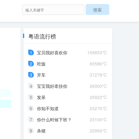
粤语流行榜
1
宝贝我好喜欢你
159853℃
2
吃饭
65586℃
3
开车
37278℃
4
宝宝我好牵挂你
26000℃
5
发呆
25922℃
6
你知不知道
23276℃
7
你什么时候下班？
23106℃
8
杀猪
22956℃