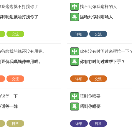
中
那我这边就不打搅你了
找不到像我这样的人
粤
嗰我呢边就唔打搅你了
揾唔到似我咁嘅人
交流
详细
交流
2021-09-27 |
1885 ℃
2021-10-12 |
18
中
爸爸给我的钱还没有用完。
你有没有时间过来帮忙一下
粤
老豆俾我嘅钱仲未用晒。
你有冇时间过嚟帮下手？
交流
详细
交流
2021-11-09 |
1885 ℃
2022-01-21 |
18
中
她说等一下
唔到你唔要
粤
佢话等一阵
唔到你唔要
日常
详细
日常
2022-02-22 |
1885 ℃
2022-02-23 |
18