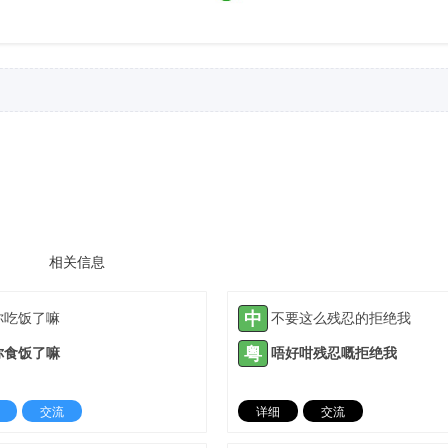
相关信息
中
你吃饭了嘛
不要这么残忍的拒绝我
粤
你食饭了嘛
唔好咁残忍嘅拒绝我
交流
详细
交流
2021-08-31 |
1885 ℃
2021-09-08 |
18