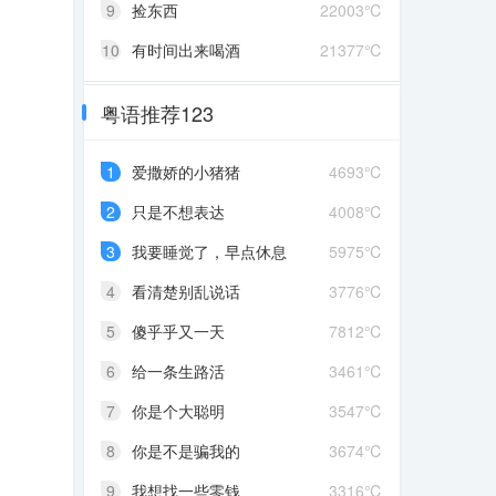
9
捡东西
22003℃
10
有时间出来喝酒
21377℃
粤语推荐123
1
爱撒娇的小猪猪
4693℃
2
只是不想表达
4008℃
3
我要睡觉了，早点休息
5975℃
4
看清楚别乱说话
3776℃
5
傻乎乎又一天
7812℃
6
给一条生路活
3461℃
7
你是个大聪明
3547℃
8
你是不是骗我的
3674℃
9
我想找一些零钱
3316℃