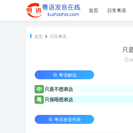
首页
日常粤语
>
首页
日常粤语
只
2
粤语解说
中
只是不想表达
粤
只係唔想表达
粤语发音列表