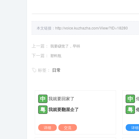
本文链接：
http://voice.kuzhazha.com/View/?ID=18280
上一篇：
我要瞓觉了，早唞
下一篇：
塑料瓶
标签：
日常
中
中
我就要回家了
粤
粤
我就要翻屋企了
详细
交流
详细
2021-05-10 |
1885 ℃