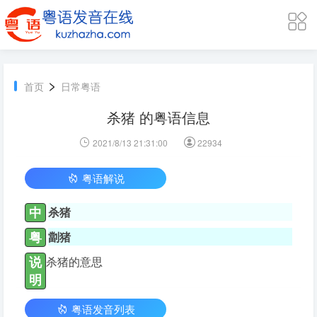
>
首页
日常粤语
杀猪 的粤语信息
2021/8/13 21:31:00
22934
粤语解说
中
杀猪
粤
劏猪
说
杀猪的意思
明
粤语发音列表