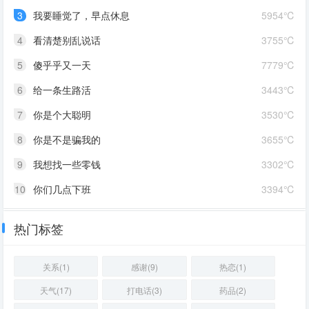
3
我要睡觉了，早点休息
5954℃
4
看清楚别乱说话
3755℃
5
傻乎乎又一天
7779℃
6
给一条生路活
3443℃
7
你是个大聪明
3530℃
8
你是不是骗我的
3655℃
9
我想找一些零钱
3302℃
10
你们几点下班
3394℃
热门标签
关系(1)
感谢(9)
热恋(1)
天气(17)
打电话(3)
药品(2)