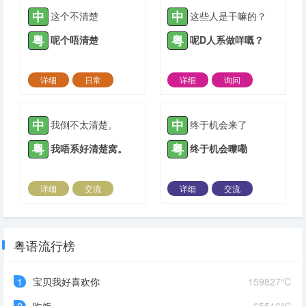
中
中
这个不清楚
这些人是干嘛的？
粤
粤
呢个唔清楚
呢D人系做咩嘅？
详细
日常
详细
询问
2022-04-06 |
1881 ℃
2021-06-15 |
1882 ℃
中
中
我倒不太清楚。
终于机会来了
粤
粤
我唔系好清楚窝。
终于机会嚟嘞
详细
交流
详细
交流
2021-06-15 |
1882 ℃
2021-06-20 |
1882 ℃
粤语流行榜
1
宝贝我好喜欢你
159827℃