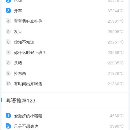
2
吃饭
65516℃
3
开车
37244℃
4
宝宝我好牵挂你
25981℃
5
发呆
25906℃
6
你知不知道
23251℃
7
你什么时候下班？
23086℃
8
杀猪
22935℃
9
捡东西
21979℃
10
有时间出来喝酒
21360℃
粤语推荐123
1
爱撒娇的小猪猪
4669℃
2
只是不想表达
3990℃