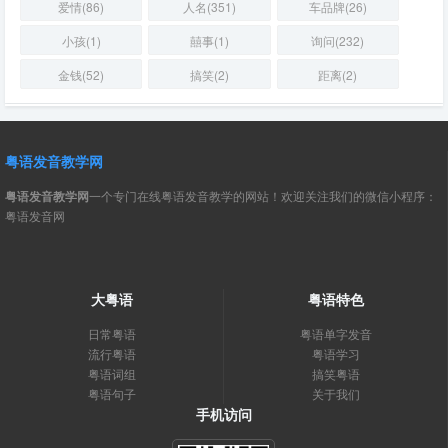
爱情(86)
人名(351)
车品牌(26)
小孩(1)
囍事(1)
询问(232)
金钱(52)
搞笑(2)
距离(2)
粤语发音教学网
粤语发音教学网
一个专门在线粤语发音教学的网站！欢迎关注我们的微信小程序：
粤语发音网
大粤语
粤语特色
日常粤语
粤语单字发音
流行粤语
粤语学习
粤语词组
搞笑粤语
粤语句子
关于我们
手机访问