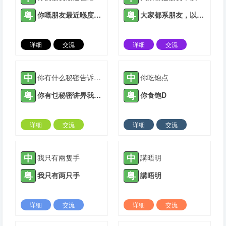
粤
粤
你嘅朋友最近喺度忙乜嘢？
大家都系朋友，以后相互关照。
详细
交流
详细
交流
2021-05-07 |
1881 ℃
2021-05-07 |
1881 ℃
中
中
你有什么秘密告诉我？
你吃饱点
粤
粤
你有乜秘密讲畀我知？
你食饱D
详细
交流
详细
交流
2021-08-01 |
1881 ℃
2021-08-27 |
1881 ℃
中
中
我只有兩隻手
講晤明
粤
粤
我只有两只手
講晤明
详细
交流
详细
交流
2021-09-27 |
1881 ℃
2022-03-01 |
1881 ℃