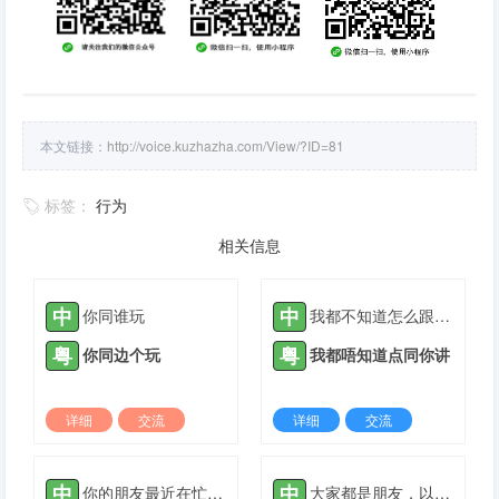
本文链接：
http://voice.kuzhazha.com/View/?ID=81
标签：
行为
相关信息
中
中
你同谁玩
我都不知道怎么跟你说
粤
粤
你同边个玩
我都唔知道点同你讲
详细
交流
详细
交流
2021-10-12 |
1880 ℃
2022-03-20 |
1880 ℃
中
中
你的朋友最近在忙些什么？
大家都是朋友，以后相互关照。