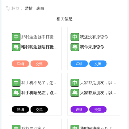
标签：
爱情
表白
相关信息
中
中
那我这边就不打搅你了
我还没有原谅你
粤
粤
嗰我呢边就唔打搅你了
我仲未原谅你
详细
交流
详细
交流
2021-09-27 |
1884 ℃
2022-03-28 |
1884 ℃
中
中
我手机不见了，怎么办？
大家都是朋友，以后相互关照。
粤
粤
我手机唔见左，点算啊？
大家都系朋友，以后相互关照。
详细
交流
详细
交流
2021-05-06 |
1885 ℃
2021-05-07 |
1885 ℃
中
中
我就要回家了
我时间快来不及了，只能出门买大饼油条。