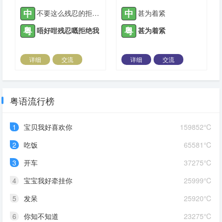
中
中
不要这么残忍的拒绝我
甚为着紧
粤
粤
唔好咁残忍嘅拒绝我
甚为着紧
详细
交流
详细
交流
2021-09-08 |
1885 ℃
2021-09-08 |
1885 ℃
粤语流行榜
1
宝贝我好喜欢你
159852℃
2
吃饭
65581℃
3
开车
37275℃
4
宝宝我好牵挂你
25999℃
5
发呆
25920℃
6
你知不知道
23275℃