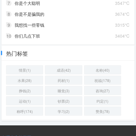
7
你是个大聪明
3547℃
8
你是不是骗我的
3674℃
9
我想找一些零钱
3315℃
10
你们几点下班
3404℃
热门标签
情景(1)
成语(42)
名称(40)
水果(28)
药材(1)
祝福(178)
挣钱(2)
睡觉(3)
咨询(27)
运动(1)
钞票(2)
约定(1)
称呼(174)
学习(2)
赞美(78)