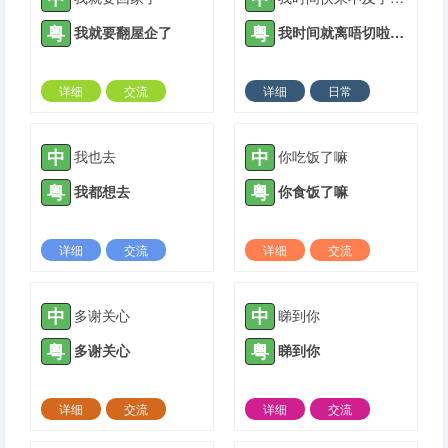
粤
粤
我就要翻屋企了
我时间就离唔切啦，只能够出门买大饼油条。
详细
交流
详细
日常
2021-05-10 |
1885 ℃
2021-05-12 |
1885 ℃
中
中
我也去
你吃饭了嘛
粤
粤
我都想去
你食饭了嘛
详细
交流
详细
交流
2021-07-10 |
1885 ℃
2021-08-31 |
1885 ℃
中
中
多谢关心
睇到你
粤
粤
多谢关心
睇到你
详细
交流
详细
交流
2021-09-08 |
1885 ℃
2021-09-08 |
1885 ℃