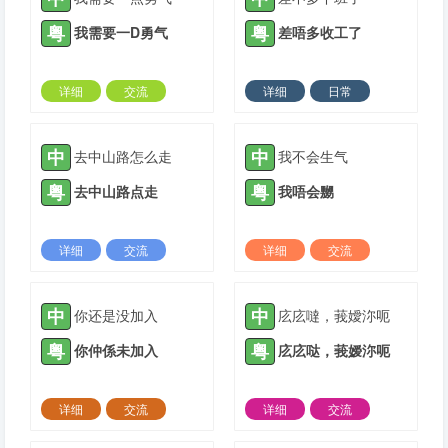
粤
粤
我需要一D勇气
差唔多收工了
详细
交流
详细
日常
2022-03-04 |
1309 ℃
2022-04-06 |
1309 ℃
中
中
去中山路怎么走
我不会生气
粤
粤
去中山路点走
我唔会嬲
详细
交流
详细
交流
2022-04-11 |
1309 ℃
2022-04-19 |
1309 ℃
中
中
你还是没加入
庅庅噠，莪嬡沵呃
粤
粤
你仲係未加入
庅庅哒，莪嫒沵呃
详细
交流
详细
交流
2022-04-19 |
1309 ℃
2022-04-26 |
1309 ℃