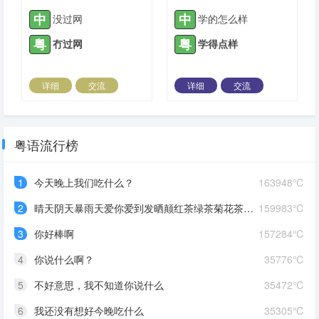
中
中
没过网
学的怎么样
粤
粤
冇过网
学得点样
详细
交流
详细
交流
2022-05-25 |
1309 ℃
2022-05-25 |
1309 ℃
粤语流行榜
1
今天晚上我们吃什么？
163948℃
2
晴天阴天暴雨天爱你爱到发晒颠红茶绿茶菊花茶爱你爱到蒙查查
159983℃
3
你好棒啊
157284℃
4
你说什么啊？
35776℃
5
不好意思，我不知道你说什么
35472℃
6
我还没有想好今晚吃什么
35305℃