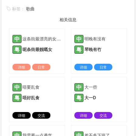
标签：
歌曲
相关信息
中
中
这条街最漂亮的女孩子
明晚有没有
粤
粤
呢条街最靓嘅女
琴晚有冇
详细
日常
详细
日常
2023-11-09 |
1308 ℃
2023-12-09 |
1308 ℃
中
中
唔要乱食
大一些
粤
粤
唔好乱食
大一D
详细
交流
详细
交流
2022-01-25 |
1309 ℃
2022-01-27 |
1309 ℃
中
中
我需要一点勇气
差不多下班了