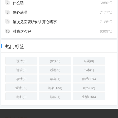
7
什么话
6850℃
8
信心满满
7177℃
9
第次见面要听你讲开心嘅事
7125℃
10
对我这么好
6309℃
热门标签
说话(5)
挣钱(2)
名词(3)
请求(8)
感谢(9)
书本(1)
事情(2)
恭喜(1)
称呼(174)
邀请(20)
地名(153)
动作(12)
电影(3)
欺骗(1)
生活(156)