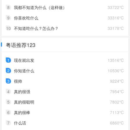
8
我都不知道为什么（这样做）
33722℃
9
你喜欢吃什么
33316℃
10
不知道吃什么？怎么办？
33178℃
粤语推荐123
1
现在就出发
13516℃
2
你知道什么
10536℃
3
很帅
9224℃
4
真的很强
7954℃
5
真的很聪明
7802℃
6
真的很棒
7113℃
7
什么话
6860℃