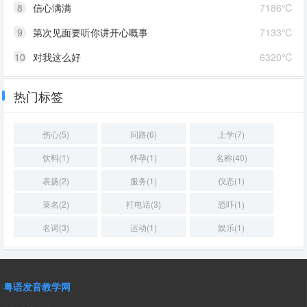
8
信心满满
7186℃
9
第次见面要听你讲开心嘅事
7133℃
10
对我这么好
6320℃
热门标签
伤心(5)
问路(6)
上学(7)
饮料(1)
怀孕(1)
名称(40)
表扬(2)
服务(1)
仪态(1)
菜名(2)
打电话(3)
恐吓(1)
名词(3)
运动(1)
娱乐(1)
粤语发音教学网