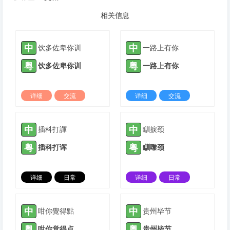
相关信息
中
中
饮多佐卑你训
一路上有你
粤
粤
饮多佐卑你训
一路上有你
详细
交流
详细
交流
2022-03-01 |
1310 ℃
2022-06-19 |
1310 ℃
中
中
插科打諢
瞓捩颈
粤
粤
插科打诨
瞓嚟颈
详细
日常
详细
日常
2023-02-20 |
1310 ℃
2023-04-13 |
1310 ℃
中
中
咁你覺得點
贵州毕节
粤
粤
咁你觉得点
贵州毕节