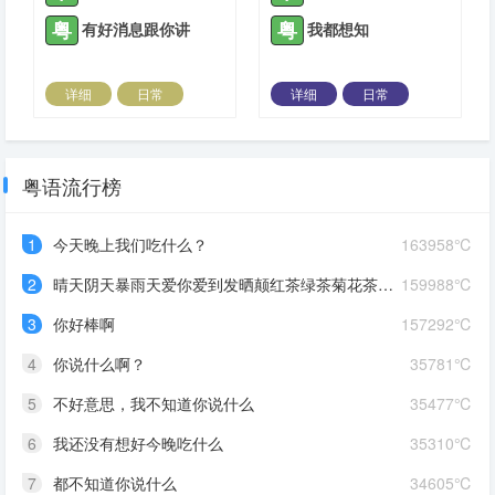
粤
粤
有好消息跟你讲
我都想知
详细
日常
详细
日常
2024-03-04 |
1310 ℃
2024-04-02 |
1310 ℃
粤语流行榜
1
今天晚上我们吃什么？
163958℃
2
晴天阴天暴雨天爱你爱到发晒颠红茶绿茶菊花茶爱你爱到蒙查查
159988℃
3
你好棒啊
157292℃
4
你说什么啊？
35781℃
5
不好意思，我不知道你说什么
35477℃
6
我还没有想好今晚吃什么
35310℃
7
都不知道你说什么
34605℃